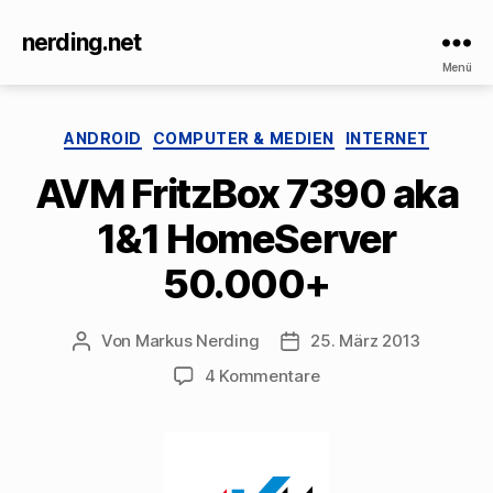
nerding.net
Menü
Kategorien
ANDROID
COMPUTER & MEDIEN
INTERNET
AVM FritzBox 7390 aka
1&1 HomeServer
50.000+
Von
Markus Nerding
25. März 2013
Beitragsautor
Veröffentlichungsdatum
zu
4 Kommentare
AVM
FritzBox
7390
aka