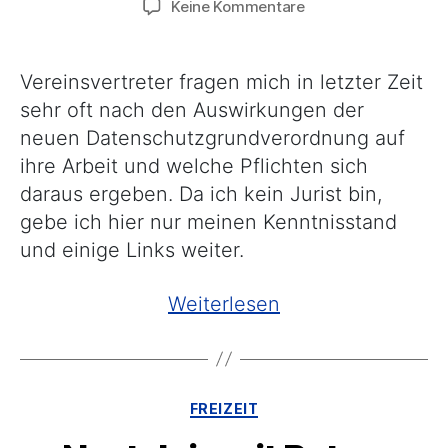
zu
Keine Kommentare
Datenschutz
im
Verein
Vereinsvertreter fragen mich in letzter Zeit
(EU-
sehr oft nach den Auswirkungen der
DSGVO)
neuen Datenschutzgrundverordnung auf
ihre Arbeit und welche Pflichten sich
daraus ergeben. Da ich kein Jurist bin,
gebe ich hier nur meinen Kenntnisstand
und einige Links weiter.
„Datenschutz
Weiterlesen
im
Verein
(EU-
Kategorien
FREIZEIT
DSGVO)“