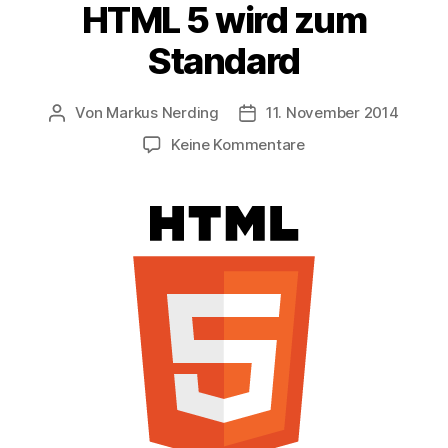
HTML 5 wird zum
Standard
Von
Markus Nerding
11. November 2014
Beitragsautor
Veröffentlichungsdatum
zu
Keine Kommentare
HTML
5
wird
zum
Standard