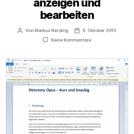
anzeigen und
bearbeiten
Von
Markus Nerding
6. Oktober 2015
Beitragsautor
Veröffentlichungsdatum
zu
Keine Kommentare
Windows
10
–
doc/docx
anzeigen
und
bearbeiten