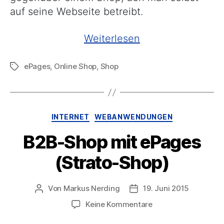
auf seine Webseite betreibt.
„Informationen
Weiterlesen
und
ePages
,
Online Shop
,
Shop
Schlagwörter
Tipps
zum
ePages
Shop
Kategorien
INTERNET
WEBANWENDUNGEN
(Strato,
B2B-Shop mit ePages
1&1)“
(Strato-Shop)
Von
Markus Nerding
19. Juni 2015
Beitragsautor
Veröffentlichungsdatum
zu
Keine Kommentare
B2B-