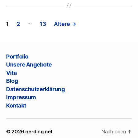
Seitennummerierung
…
1
2
13
Ältere
→
der
Beiträge
Portfolio
Unsere Angebote
Vita
Blog
Datenschutzerklärung
Impressum
Kontakt
© 2026
nerding.net
Nach oben
↑