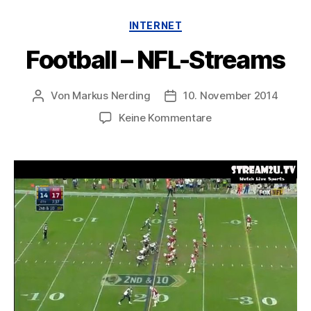
Kategorien
INTERNET
Football – NFL-Streams
Von
Markus Nerding
10. November 2014
Beitragsautor
Veröffentlichungsdatum
zu
Keine Kommentare
Football
–
NFL-
Streams