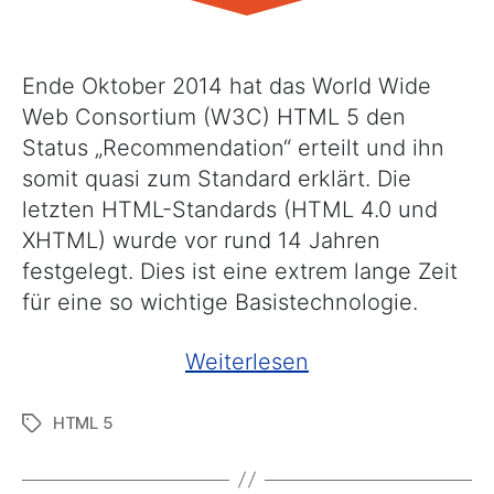
Ende Oktober 2014 hat das World Wide
Web Consortium (W3C) HTML 5 den
Status „Recommendation“ erteilt und ihn
somit quasi zum Standard erklärt. Die
letzten HTML-Standards (HTML 4.0 und
XHTML) wurde vor rund 14 Jahren
festgelegt. Dies ist eine extrem lange Zeit
für eine so wichtige Basistechnologie.
„HTML
Weiterlesen
5
HTML 5
Schlagwörter
wird
zum
Standard“