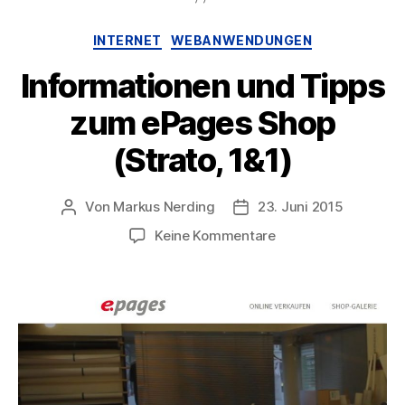
&
Kategorien
INTERNET
WEBANWENDUNGEN
Erweiterungen“
Informationen und Tipps
zum ePages Shop
(Strato, 1&1)
Von
Markus Nerding
23. Juni 2015
Beitragsautor
Veröffentlichungsdatum
zu
Keine Kommentare
Informationen
und
Tipps
zum
ePages
Shop
(Strato,
1&1)