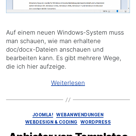
Auf einem neuen Windows-System muss
man schauen, wie man erhaltene
doc/docx-Dateien anschauen und
bearbeiten kann. Es gibt mehrere Wege,
die ich hier aufzeige.
„Windows
Weiterlesen
10
–
doc/docx
Kategorien
JOOMLA!
WEBANWENDUNGEN
anzeigen
WEBDESIGN & CODING
WORDPRESS
und