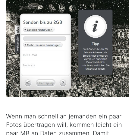
eine
größere
Datei
übertragen…
Wenn man schnell an jemanden ein paar
Fotos übertragen will, kommen leicht ein
paar MB an Daten zusammen. Damit