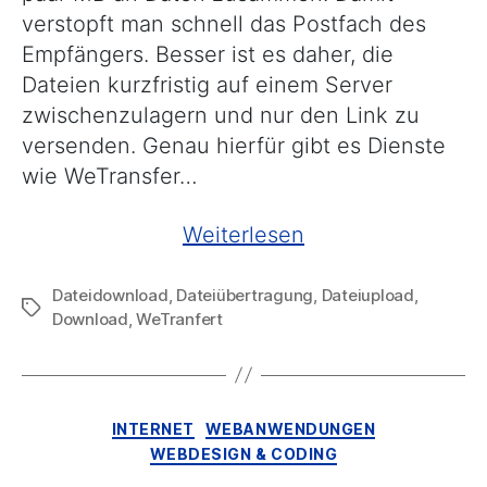
verstopft man schnell das Postfach des
Empfängers. Besser ist es daher, die
Dateien kurzfristig auf einem Server
zwischenzulagern und nur den Link zu
versenden. Genau hierfür gibt es Dienste
wie WeTransfer…
„Schnell
Weiterlesen
mal
Dateidownload
,
Dateiübertragung
,
Dateiupload
,
eine
Schlagwörter
Download
,
WeTranfert
größere
Datei
übertragen…“
Kategorien
INTERNET
WEBANWENDUNGEN
WEBDESIGN & CODING