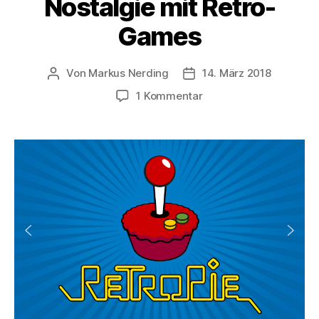
Nostalgie mit Retro-
Games
Von
Markus Nerding
14. März 2018
Beitragsautor
Veröffentlichungsdatum
zu
1 Kommentar
Nostalgie
mit
Retro-
Games