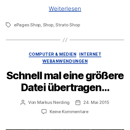
„B2B-
Weiterlesen
Shop
ePages Shop
,
Shop
,
Strato Shop
Schlagwörter
mit
ePages
(Strato-
Shop)“
Kategorien
COMPUTER & MEDIEN
INTERNET
WEBANWENDUNGEN
Schnell mal eine größere
Datei übertragen…
Von
Markus Nerding
24. Mai 2015
Beitragsautor
Veröffentlichungsdatum
zu
Keine Kommentare
Schnell
mal