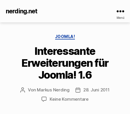
nerding.net
Menü
Kategorien
JOOMLA!
Interessante
Erweiterungen für
Joomla! 1.6
Von
Markus Nerding
28. Juni 2011
Beitragsautor
Veröffentlichungsdatum
zu
Keine Kommentare
Interessante
Erweiterungen
für
Joomla!