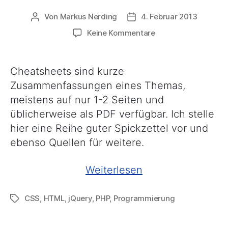
Von
Markus Nerding
4. Februar 2013
Beitragsautor
Veröffentlichungsdatum
zu
Keine Kommentare
Cheatsheets
–
Spickzettel
Cheatsheets sind kurze
für
Zusammenfassungen eines Themas,
Programmierer
meistens auf nur 1-2 Seiten und
und
Administratoren
üblicherweise als PDF verfügbar. Ich stelle
hier eine Reihe guter Spickzettel vor und
ebenso Quellen für weitere.
„Cheatsheets
Weiterlesen
–
CSS
,
HTML
,
jQuery
,
PHP
,
Programmierung
Schlagwörter
Spickzettel
für