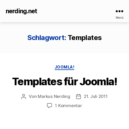
nerding.net
Menü
Schlagwort:
Templates
Kategorien
JOOMLA!
Templates für Joomla!
Von
Markus Nerding
21. Juli 2011
Beitragsautor
Veröffentlichungsdatum
zu
1 Kommentar
Templates
für
Joomla!