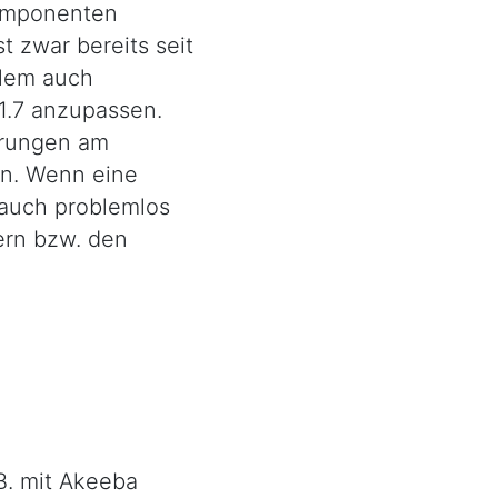
komponenten
st zwar bereits seit
llem auch
/1.7 anzupassen.
derungen am
rn. Wenn eine
l auch problemlos
ern bzw. den
B. mit Akeeba