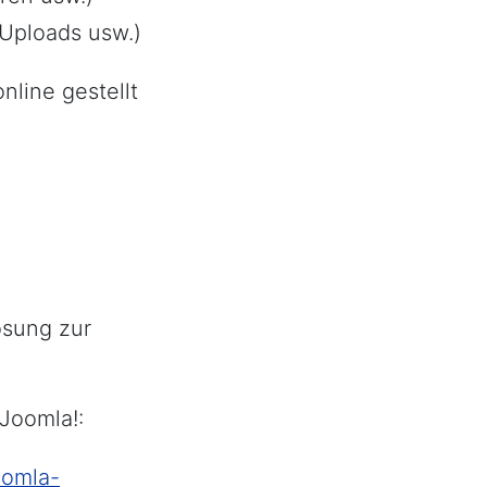
 Uploads usw.)
line gestellt
ösung zur
Joomla!:
oomla-