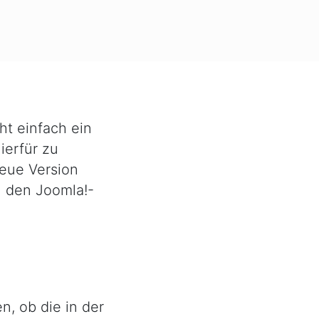
Migration
von
Joomla!
1.5
auf
1.7
ht einfach ein
ierfür zu
neue Version
n den Joomla!-
, ob die in der