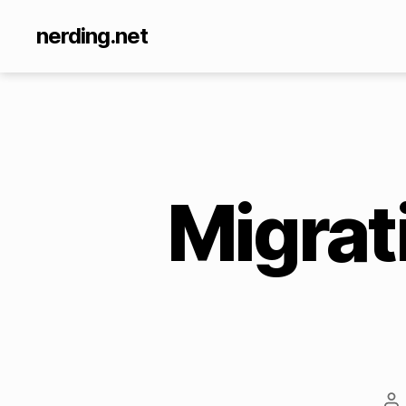
nerding.net
Migrat
Be