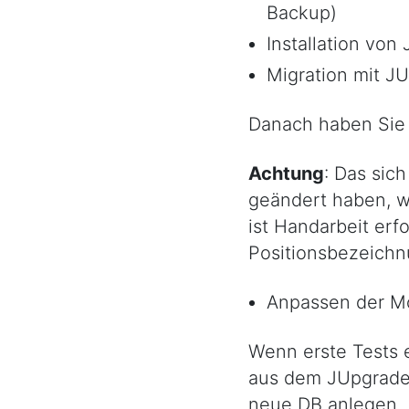
Backup)
Installation von
Migration mit J
Danach haben Sie e
Achtung
: Das sic
geändert haben, wi
ist Handarbeit erf
Positionsbezeich
Anpassen der Mo
Wenn erste Tests e
aus dem JUpgrade
neue DB anlegen.