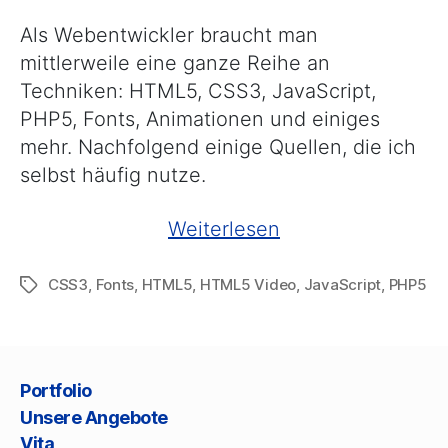
für
Webentwickler
Als Webentwickler braucht man
mittlerweile eine ganze Reihe an
Techniken: HTML5, CSS3, JavaScript,
PHP5, Fonts, Animationen und einiges
mehr. Nachfolgend einige Quellen, die ich
selbst häufig nutze.
„Quellen
Weiterlesen
für
CSS3
,
Fonts
,
HTML5
,
HTML5 Video
,
JavaScript
,
PHP5
Schlagwörter
Webentwickler“
Portfolio
Unsere Angebote
Vita