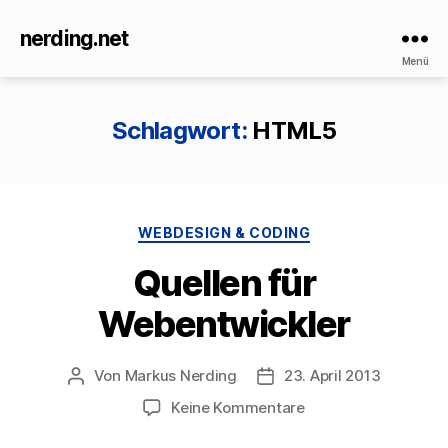
nerding.net
Menü
Schlagwort:
HTML5
Kategorien
WEBDESIGN & CODING
Quellen für
Webentwickler
Von
Markus Nerding
23. April 2013
Beitragsautor
Veröffentlichungsdatum
zu
Keine Kommentare
Quellen