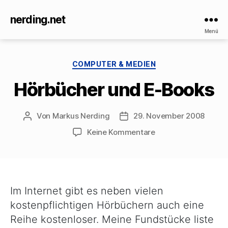
nerding.net
Menü
Kategorien
COMPUTER & MEDIEN
Hörbücher und E-Books
Von
Markus Nerding
29. November 2008
Beitragsautor
Veröffentlichungsdatum
zu
Keine Kommentare
Hörbücher
und
E-
Books
Im Internet gibt es neben vielen
kostenpflichtigen Hörbüchern auch eine
Reihe kostenloser. Meine Fundstücke liste