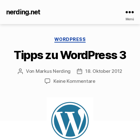
nerding.net
Menü
Kategorien
WORDPRESS
Tipps zu WordPress 3
Von
Markus Nerding
18. Oktober 2012
Beitragsautor
Veröffentlichungsdatum
zu
Keine Kommentare
Tipps
zu
WordPress
3